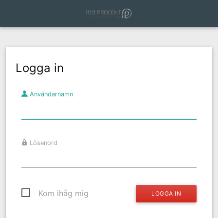
Logga in
Användarnamn
Lösenord
Kom ihåg mig